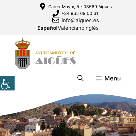
Saltar
Carrer Mayor, 5 - 03569 Aigues
al
+34 965 69 00 61
contenido
info@aigues.es
Español
Valenciano
Inglés
Menu