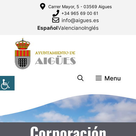
Saltar
Carrer Mayor, 5 - 03569 Aigues
al
+34 965 69 00 61
contenido
info@aigues.es
Español
Valenciano
Inglés
Menu
Corporación