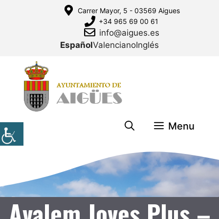
Saltar
Carrer Mayor, 5 - 03569 Aigues
al
+34 965 69 00 61
contenido
info@aigues.es
Español
Valenciano
Inglés
Menu
Avalem Joves Plus –