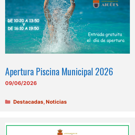
Apertura Piscina Municipal 2026
09/06/2026
Categorías
Destacadas
,
Noticias