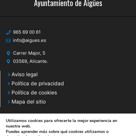
Ayuntamiento de Aigües
965 69 00 61
info@aigues.es
Carrer Major, 5
03569, Alicante.
Aviso legal
Política de privacidad
Política de cookies
Mapa del sitio
Utilizamos cookies para ofrecerte la mejor experiencia en
nuestra web.
Puedes aprender más sobre qué cookies utilizamos o
© 2020 Web desarrollada por el Servicio de Informática de Diputación de