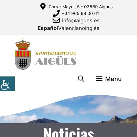
Saltar
Carrer Mayor, 5 - 03569 Aigues
al
+34 965 69 00 61
contenido
info@aigues.es
Español
Valenciano
Inglés
Menu
Noticias