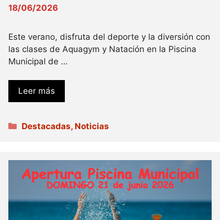
18/06/2026
Este verano, disfruta del deporte y la diversión con
las clases de Aquagym y Natación en la Piscina
Municipal de …
Leer más
Categorías
Destacadas
,
Noticias