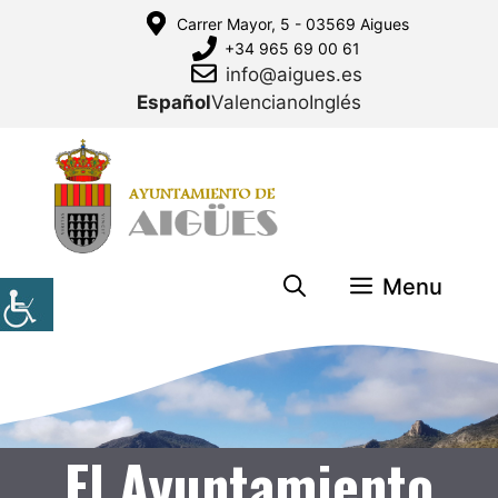
Saltar
Carrer Mayor, 5 - 03569 Aigues
al
+34 965 69 00 61
contenido
info@aigues.es
Español
Valenciano
Inglés
Menu
El Ayuntamiento