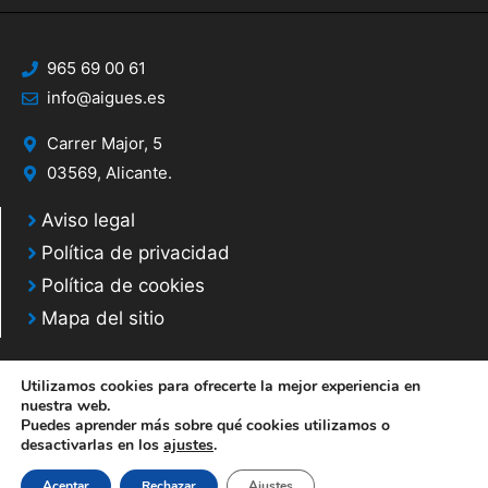
965 69 00 61
info@aigues.es
Carrer Major, 5
03569, Alicante.
Aviso legal
Política de privacidad
Política de cookies
Mapa del sitio
Utilizamos cookies para ofrecerte la mejor experiencia en
nuestra web.
Puedes aprender más sobre qué cookies utilizamos o
© 2020 Web desarrollada por el Servicio de Informática de Diputación de
desactivarlas en los
ajustes
.
Alicante
Aceptar
Rechazar
Ajustes