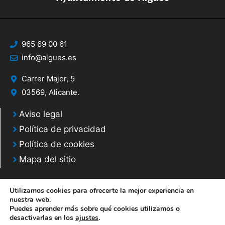
965 69 00 61
info@aigues.es
Carrer Major, 5
03569, Alicante.
Aviso legal
Política de privacidad
Política de cookies
Mapa del sitio
Utilizamos cookies para ofrecerte la mejor experiencia en
nuestra web.
Puedes aprender más sobre qué cookies utilizamos o
© 2020 Web desarrollada por el Servicio de Informática de Diputación de
desactivarlas en los
ajustes
.
Alicante