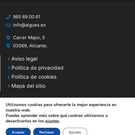
965 69 00 61
info@aigues.es
Carrer Major, 5
03569, Alicante.
Aviso legal
Política de privacidad
Política de cookies
Mapa del sitio
Utilizamos cookies para ofrecerte la mejor experiencia en
nuestra web.
Puedes aprender más sobre qué cookies utilizamos o
© 2020 Web desarrollada por el Servicio de Informática de Diputación de
desactivarlas en los
ajustes
.
Alicante
Aceptar
Rechazar
Ajustes