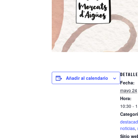
DETALL
Añadir al calendario
Fecha:
mayo 24
Hora:
10:30 - 
Categorí
destaca
noticias
,
Sitio we