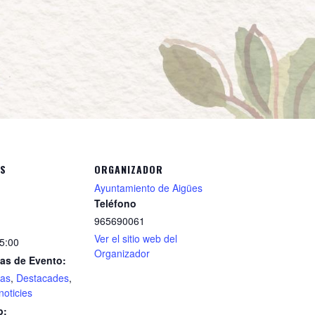
ES
ORGANIZADOR
Ayuntamiento de Aigües
Teléfono
965690061
Ver el sitio web del
15:00
Organizador
as de Evento:
das
,
Destacades
,
noticies
b: