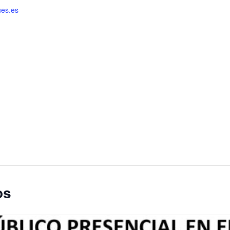
es.es
os