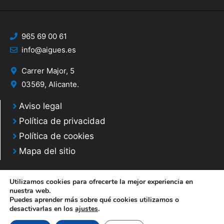
965 69 00 61
info@aigues.es
Carrer Major, 5
03569, Alicante.
Aviso legal
Política de privacidad
Política de cookies
Mapa del sitio
Utilizamos cookies para ofrecerte la mejor experiencia en
nuestra web.
Puedes aprender más sobre qué cookies utilizamos o
© 2020 Web desarrollada por el Servicio de Informática de Diputación de
desactivarlas en los
ajustes
.
Alicante