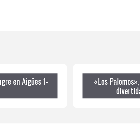
gre en Aigües 1-
«Los Palomos»,
divertid