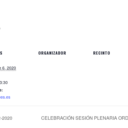
0
ES
ORGANIZADOR
RECINTO
e 6, 2020
13:30
b:
es.es
2-2020
CELEBRACIÓN SESIÓN PLENARIA ORDI