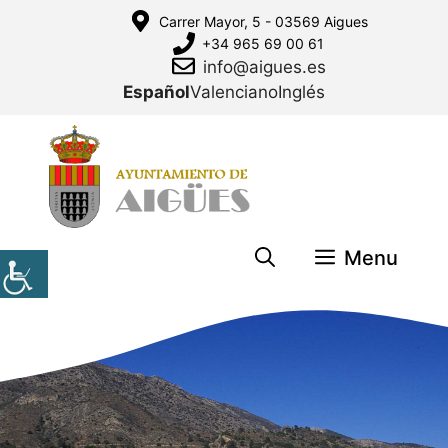
Saltar
Carrer Mayor, 5 - 03569 Aigues
al
+34 965 69 00 61
contenido
info@aigues.es
Español
Valenciano
Inglés
Menu