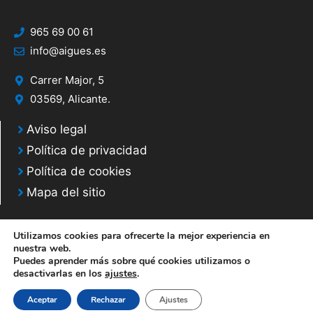
965 69 00 61
info@aigues.es
Carrer Major, 5
03569, Alicante.
Aviso legal
Política de privacidad
Política de cookies
Mapa del sitio
Utilizamos cookies para ofrecerte la mejor experiencia en
nuestra web.
Puedes aprender más sobre qué cookies utilizamos o
© 2020 Web desarrollada por el Servicio de Informática de Diputación de
desactivarlas en los
ajustes
.
Alicante
Aceptar
Rechazar
Ajustes