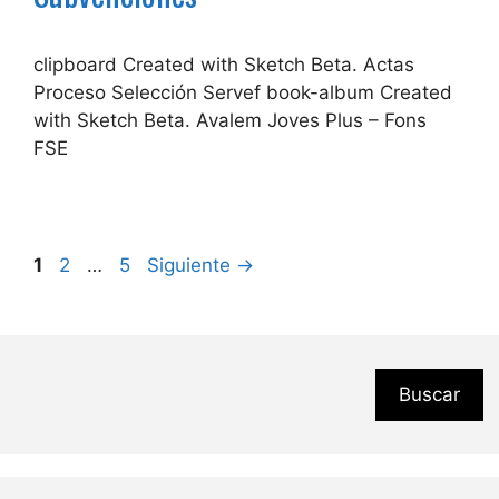
clipboard Created with Sketch Beta. Actas
Proceso Selección Servef book-album Created
with Sketch Beta. Avalem Joves Plus – Fons
FSE
Página
Página
Página
1
2
…
5
Siguiente
→
Buscar