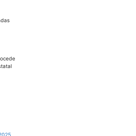
ndas
rocede
tatal
-2025