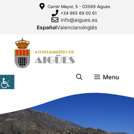
Saltar
Carrer Mayor, 5 - 03569 Aigues
al
+34 965 69 00 61
contenido
info@aigues.es
Español
Valenciano
Inglés
Menu