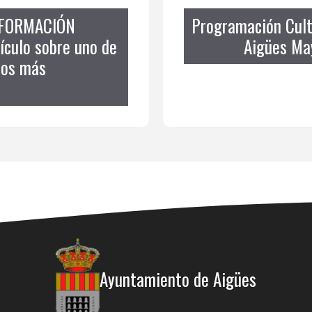
INFORMACIÓN
Programación Cult
tículo sobre uno de
Aigües May
los más
Ayuntamiento de Aigües