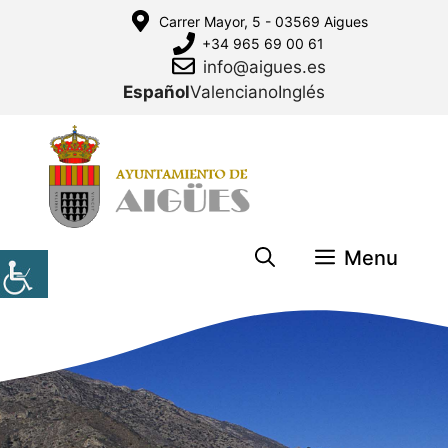
Saltar
Carrer Mayor, 5 - 03569 Aigues
al
+34 965 69 00 61
contenido
info@aigues.es
Español
Valenciano
Inglés
Menu