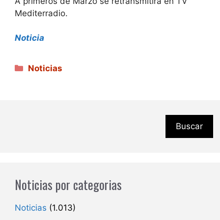
A primeros de Marzo se retransmitirá en TV
Mediterradio.
Noticia
Categorías
Noticias
Buscar
Noticias por categorias
Noticias
(1.013)