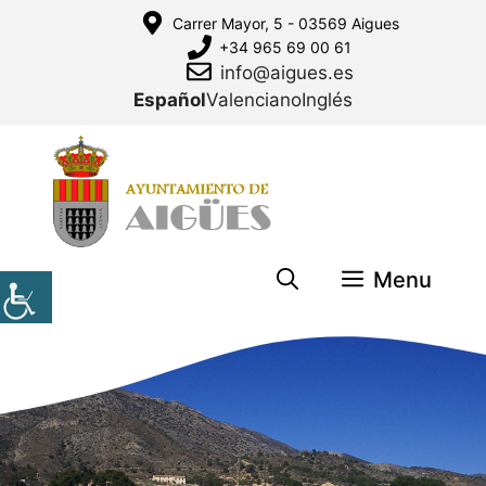
Saltar
Carrer Mayor, 5 - 03569 Aigues
al
+34 965 69 00 61
contenido
info@aigues.es
Español
Valenciano
Inglés
Menu