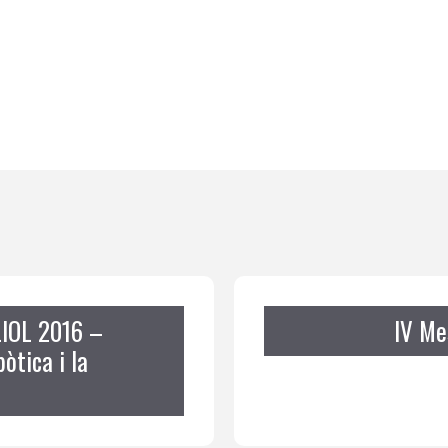
IOL 2016 –
IV Me
bòtica i la