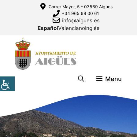
Saltar
Carrer Mayor, 5 - 03569 Aigues
al
+34 965 69 00 61
contenido
info@aigues.es
Español
Valenciano
Inglés
Menu