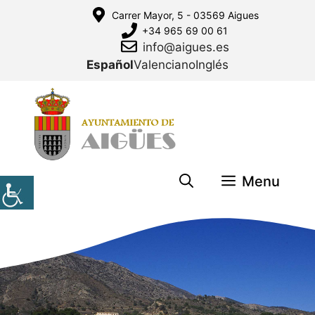
Saltar
Carrer Mayor, 5 - 03569 Aigues
al
+34 965 69 00 61
contenido
info@aigues.es
Español
Valenciano
Inglés
Menu