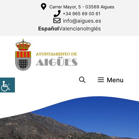
Saltar
Carrer Mayor, 5 - 03569 Aigues
al
+34 965 69 00 61
contenido
info@aigues.es
Español
Valenciano
Inglés
Menu