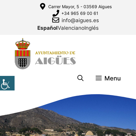
Saltar
Carrer Mayor, 5 - 03569 Aigues
al
+34 965 69 00 61
contenido
info@aigues.es
Español
Valenciano
Inglés
Menu