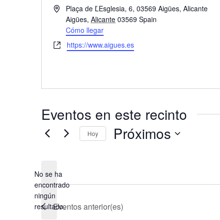
D
Plaça de ĽEsglesia, 6, 03569 Aigües, Alicante
i
Aigües
,
Alicante
03569
Spain
r
Cómo llegar
e
W
https://www.aigues.es
c
e
c
b
i
s
ó
i
n
t
Eventos en este recinto
e
Próximos
Hoy
S
e
l
No se ha
encontrado
e
A
ningún
c
v
Eventos
anterior(es)
resultado.
c
i