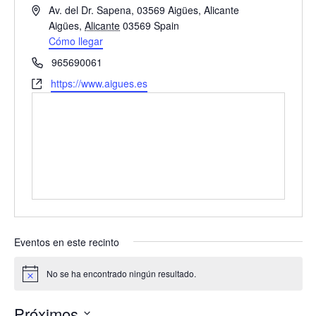
D
Av. del Dr. Sapena, 03569 Aigües, Alicante
i
Aigües
,
Alicante
03569
Spain
r
Cómo llegar
e
T
965690061
c
e
W
https://www.aigues.es
c
l
e
i
é
b
ó
f
s
n
o
i
n
t
o
e
Eventos en este recinto
No se ha encontrado ningún resultado.
A
v
i
Próximos
s