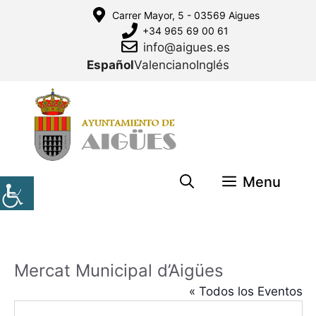
Saltar
Carrer Mayor, 5 - 03569 Aigues
al
+34 965 69 00 61
contenido
info@aigues.es
Español
Valenciano
Inglés
Menu
Mercat Municipal d’Aigües
« Todos los Eventos