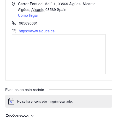
D
Carrer Font del Molí, 1, 03569 Aigües, Alicante
i
Aigües
,
Alicante
03569
Spain
r
Cómo llegar
e
T
965690061
c
e
W
https://www.aigues.es
c
l
e
i
é
b
ó
f
s
n
o
i
n
t
o
e
Eventos en este recinto
No se ha encontrado ningún resultado.
A
v
i
Próximos
s