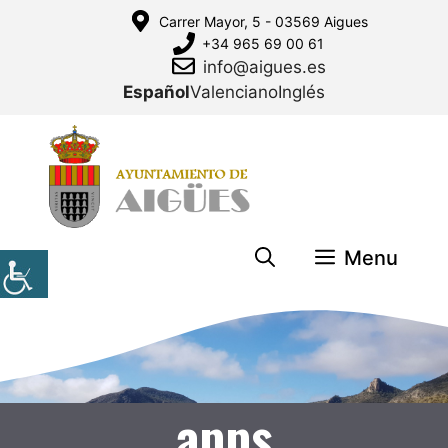
Saltar
Carrer Mayor, 5 - 03569 Aigues
al
+34 965 69 00 61
contenido
info@aigues.es
Español
Valenciano
Inglés
Menu
apps