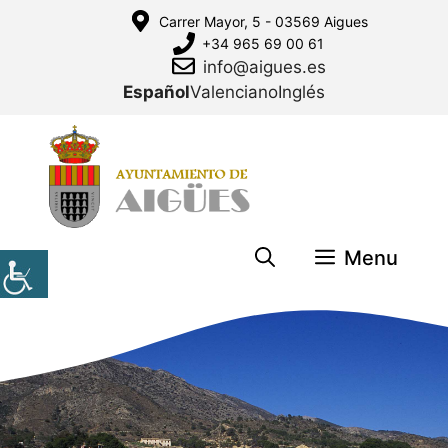
Saltar
Carrer Mayor, 5 - 03569 Aigues
al
+34 965 69 00 61
contenido
info@aigues.es
Español
Valenciano
Inglés
Menu