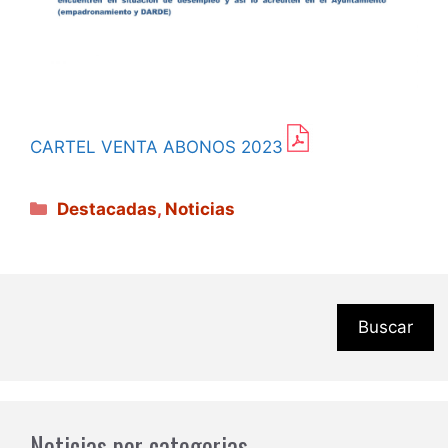
CARTEL VENTA ABONOS 2023
Categorías
Destacadas
,
Noticias
Buscar
Noticias por categorias