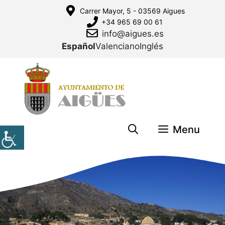
Saltar
Carrer Mayor, 5 - 03569 Aigues
al
+34 965 69 00 61
contenido
info@aigues.es
Español
Valenciano
Inglés
Menu