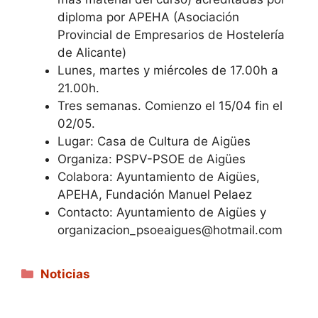
diploma por APEHA (Asociación
Provincial de Empresarios de Hostelería
de Alicante)
Lunes, martes y miércoles de 17.00h a
21.00h.
Tres semanas. Comienzo el 15/04 fin el
02/05.
Lugar: Casa de Cultura de Aigües
Organiza: PSPV-PSOE de Aigües
Colabora: Ayuntamiento de Aigües,
APEHA, Fundación Manuel Pelaez
Contacto: Ayuntamiento de Aigües y
organizacion_psoeaigues@hotmail.com
Categorías
Noticias