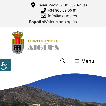
Saltar
Carrer Mayor, 5 - 03569 Aigues
al
+34 965 69 00 61
contenido
info@aigues.es
Español
Valenciano
Inglés
Menu