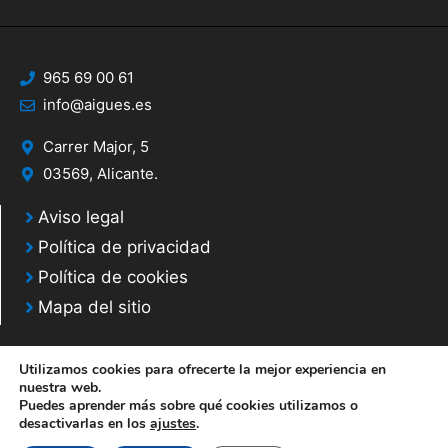
965 69 00 61
info@aigues.es
Carrer Major, 5
03569, Alicante.
Aviso legal
Política de privacidad
Política de cookies
Mapa del sitio
Utilizamos cookies para ofrecerte la mejor experiencia en
nuestra web.
Puedes aprender más sobre qué cookies utilizamos o
© 2020 Web desarrollada por el Servicio de Informática de Diputación de
desactivarlas en los
ajustes
.
Alicante