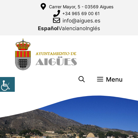
Saltar
Carrer Mayor, 5 - 03569 Aigues
al
+34 965 69 00 61
contenido
info@aigues.es
Español
Valenciano
Inglés
Menu