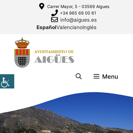
Saltar
Carrer Mayor, 5 - 03569 Aigues
al
+34 965 69 00 61
contenido
info@aigues.es
Español
Valenciano
Inglés
Menu