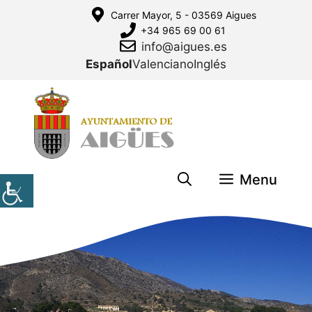
Saltar
Carrer Mayor, 5 - 03569 Aigues
al
+34 965 69 00 61
contenido
info@aigues.es
Español
Valenciano
Inglés
Menu