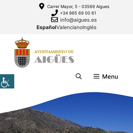
Saltar
Carrer Mayor, 5 - 03569 Aigues
al
+34 965 69 00 61
contenido
info@aigues.es
Español
Valenciano
Inglés
Menu