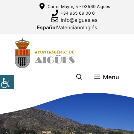
Saltar
Carrer Mayor, 5 - 03569 Aigues
al
+34 965 69 00 61
contenido
info@aigues.es
Español
Valenciano
Inglés
Menu