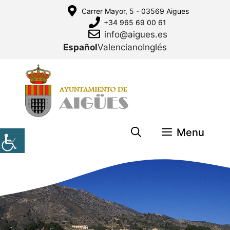
Saltar
Carrer Mayor, 5 - 03569 Aigues
al
+34 965 69 00 61
contenido
info@aigues.es
Español
Valenciano
Inglés
Menu