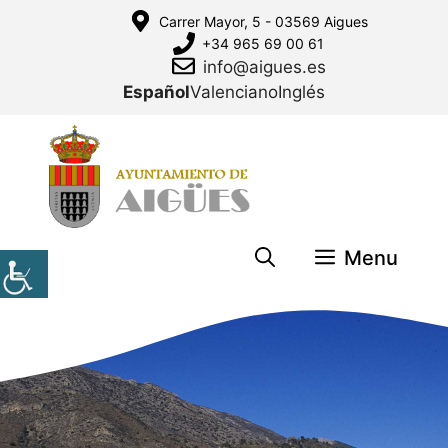
Saltar
Carrer Mayor, 5 - 03569 Aigues
al
+34 965 69 00 61
contenido
info@aigues.es
Español
Valenciano
Inglés
Menu