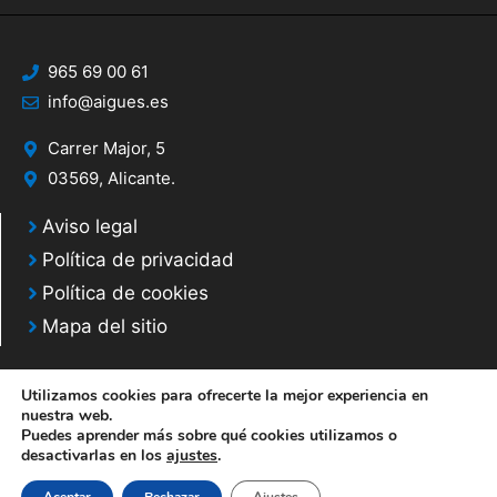
965 69 00 61
info@aigues.es
Carrer Major, 5
03569, Alicante.
Aviso legal
Política de privacidad
Política de cookies
Mapa del sitio
Utilizamos cookies para ofrecerte la mejor experiencia en
nuestra web.
Puedes aprender más sobre qué cookies utilizamos o
© 2020 Web desarrollada por el Servicio de Informática de Diputación de
desactivarlas en los
ajustes
.
Alicante