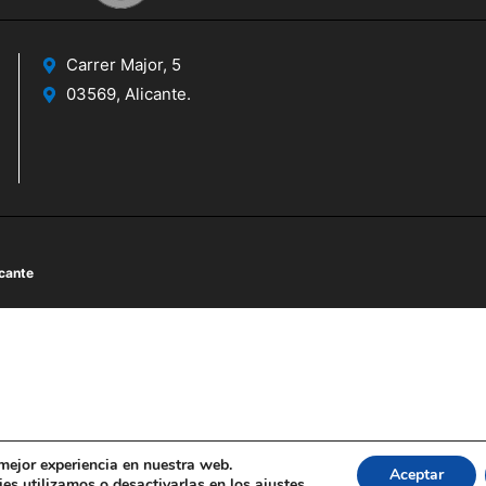
Carrer Major, 5
03569, Alicante.
icante
 mejor experiencia en nuestra web.
Aceptar
es utilizamos o desactivarlas en los
ajustes
.