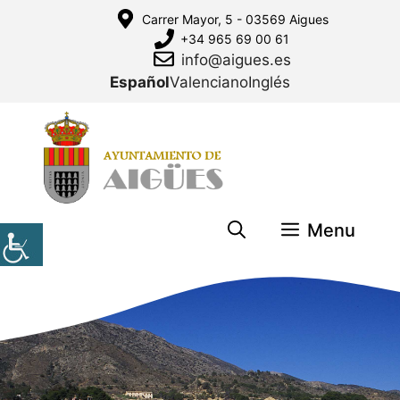
Saltar
Carrer Mayor, 5 - 03569 Aigues
al
+34 965 69 00 61
contenido
info@aigues.es
Español
Valenciano
Inglés
Menu