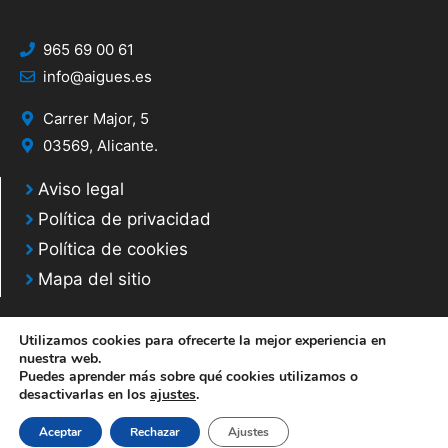
965 69 00 61
info@aigues.es
Carrer Major, 5
03569, Alicante.
Aviso legal
Política de privacidad
Política de cookies
Mapa del sitio
Utilizamos cookies para ofrecerte la mejor experiencia en
nuestra web.
Puedes aprender más sobre qué cookies utilizamos o
© 2020 Web desarrollada por el Servicio de Informática de Diputación de
desactivarlas en los
ajustes
.
Alicante
Aceptar
Rechazar
Ajustes