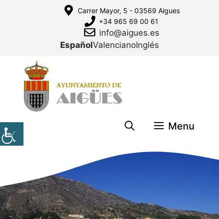
Saltar
Carrer Mayor, 5 - 03569 Aigues
al
+34 965 69 00 61
contenido
info@aigues.es
Español
Valenciano
Inglés
Menu