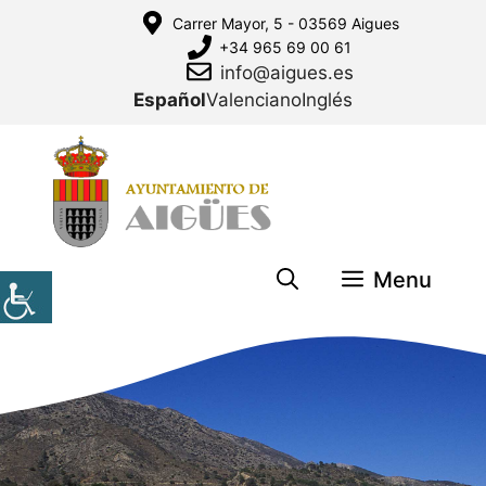
Saltar
Carrer Mayor, 5 - 03569 Aigues
al
+34 965 69 00 61
contenido
info@aigues.es
Español
Valenciano
Inglés
Menu