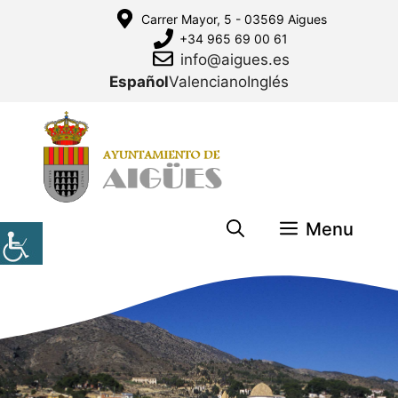
Saltar
Carrer Mayor, 5 - 03569 Aigues
al
+34 965 69 00 61
contenido
info@aigues.es
Español
Valenciano
Inglés
Menu