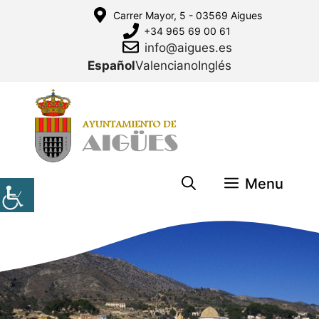
Saltar
Carrer Mayor, 5 - 03569 Aigues
al
+34 965 69 00 61
contenido
info@aigues.es
Español
Valenciano
Inglés
Menu