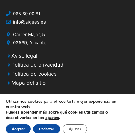
965 69 00 61
info@aigues.es
Carrer Major, 5
03569, Alicante.
Aviso legal
Política de privacidad
Política de cookies
Mapa del sitio
Utilizamos cookies para ofrecerte la mejor experiencia en
nuestra web.
Puedes aprender más sobre qué cookies utilizamos o
© 2020 Web desarrollada por el Servicio de Informática de Diputación de
desactivarlas en los
ajustes
.
Alicante
Aceptar
Rechazar
Ajustes