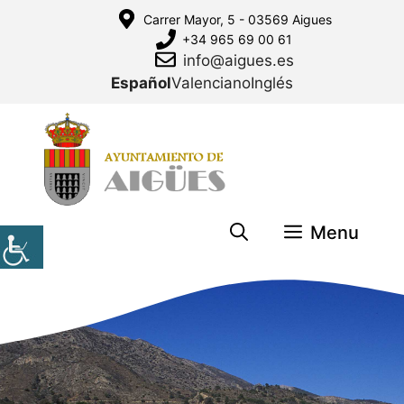
Saltar
Carrer Mayor, 5 - 03569 Aigues
al
+34 965 69 00 61
contenido
info@aigues.es
Español
Valenciano
Inglés
Menu