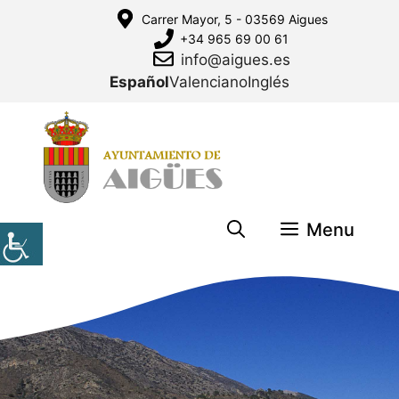
Saltar
Carrer Mayor, 5 - 03569 Aigues
al
+34 965 69 00 61
contenido
info@aigues.es
Español
Valenciano
Inglés
Menu