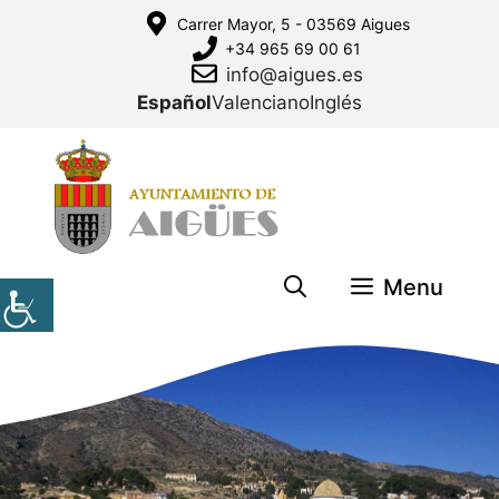
Saltar
Carrer Mayor, 5 - 03569 Aigues
al
+34 965 69 00 61
contenido
info@aigues.es
Español
Valenciano
Inglés
Menu