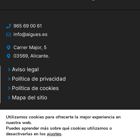
965 69 00 61
info@aigues.es
Carrer Major, 5
03569, Alicante.
Aviso legal
Política de privacidad
Política de cookies
Mapa del sitio
Utilizamos cookies para ofrecerte la mejor experiencia en
nuestra web.
Puedes aprender más sobre qué cookies utilizamos o
© 2020 Web desarrollada por el Servicio de Informática de Diputación de
desactivarlas en los
ajustes
.
Alicante