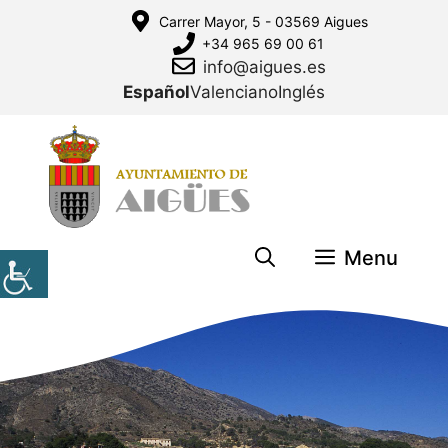
Saltar
Carrer Mayor, 5 - 03569 Aigues
al
+34 965 69 00 61
contenido
info@aigues.es
Español
Valenciano
Inglés
Menu