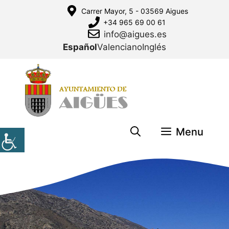
Saltar
Carrer Mayor, 5 - 03569 Aigues
al
+34 965 69 00 61
contenido
info@aigues.es
Español
Valenciano
Inglés
Menu