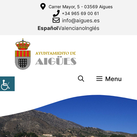
Saltar
Carrer Mayor, 5 - 03569 Aigues
al
+34 965 69 00 61
contenido
info@aigues.es
Español
Valenciano
Inglés
Menu