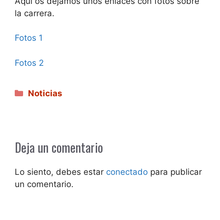
Aquí os dejamos unos enlaces con fotos sobre
la carrera.
Fotos 1
Fotos 2
Categorías
Noticias
Deja un comentario
Lo siento, debes estar
conectado
para publicar
un comentario.