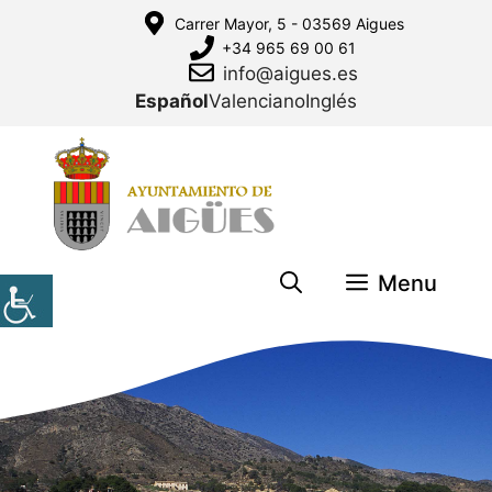
Saltar
Carrer Mayor, 5 - 03569 Aigues
al
+34 965 69 00 61
contenido
info@aigues.es
Español
Valenciano
Inglés
Menu